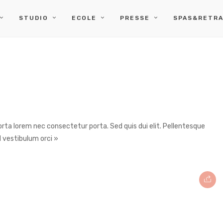
STUDIO
ECOLE
PRESSE
SPAS&RETRA
rta lorem nec consectetur porta. Sed quis dui elit. Pellentesque
 vestibulum orci »