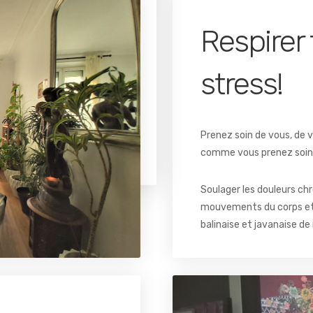
Respirer
le et sensuelle qui vient de
bre à votre corps et à votre
stress!
re, détoxifier le ventre,
le de l’endormissement,
, et épuisement mental.
Prenez soin de vous, de 
comme vous prenez soin 
Soulager les douleurs chr
mouvements du corps et 
balinaise et javanaise de