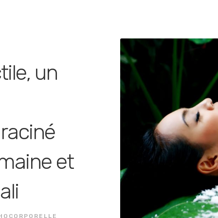
tile, un
raciné
umaine et
ali
CHOCORPORELLE