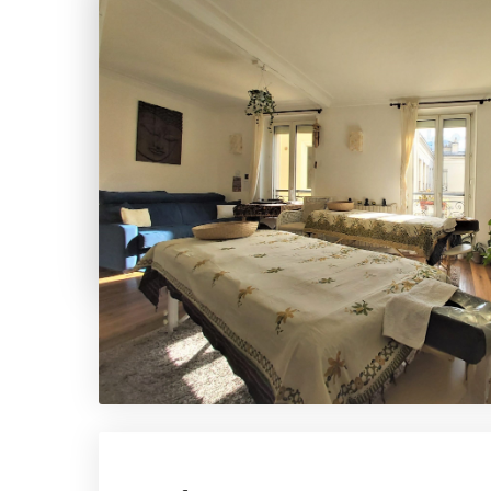
Laissez-vous conquérir par une esthétique naturel
l’intérieur et vous inscrit dans un lien apaisé et li
entourage.
Soulager douleur de la nuque, lombaire et musculai
drainer les jambes. Apaisez somatisations, troub
hyperactivité, exigence et contrainte, insomnie
Restaurer votre confiance corporelle.